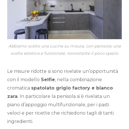
Abbiamo scelto una cucina su misura, con penisola: una
scelta estetica e funzionale, nonostante il poco spazio
Le misure ridotte si sono rivelate un’opportunità
con il modello
Selfie
, nella combinazione
cromatica
spatolato grigio factory e bianco
zara
. In particolare la penisola si è rivelata un
piano d’appoggio multifunzionale, per i pasti
veloci e per ricette che richiedono tagli di tanti
ingredienti.