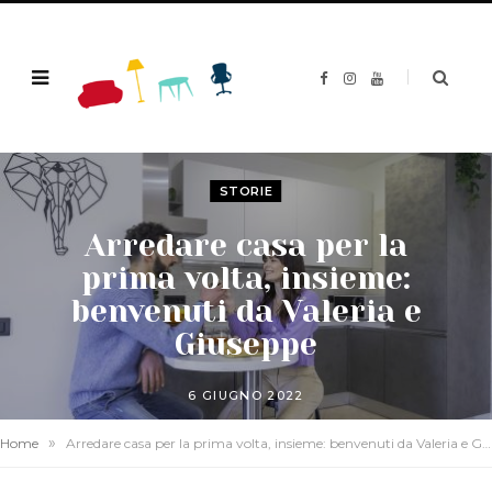
F
I
Y
a
n
o
c
s
u
e
t
T
b
a
u
o
g
b
o
r
e
k
a
STORIE
m
Arredare casa per la
prima volta, insieme:
benvenuti da Valeria e
Giuseppe
6 GIUGNO 2022
»
Home
Arredare casa per la prima volta, insieme: benvenuti da Valeria e Giuseppe