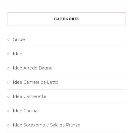
a
w
n
i
o
c
i
s
n
u
CATEGORIE
e
t
t
t
T
b
t
a
e
u
Guide
o
e
g
r
b
Idee
o
r
r
e
e
k
a
s
Idee Arredo Bagno
m
t
Idee Camera da Letto
Idee Camerette
Idee Cucina
Idee Soggiorno e Sala da Pranzo