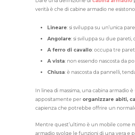
Dare una definizione di
cabina
armadio
p
verità è che di cabine armadio ne esistono 
Lineare
: si sviluppa su un’unica par
Angolare
: si sviluppa su due paret
A ferro di cavallo
: occupa tre paret
A vista
: non essendo nascosta da port
Chiusa
: è nascosta da pannelli, tend
In linea di massima, una cabina armadio è
appositamente per
organizzare abiti, c
capienza che potrebbe offrire un normal
Mentre quest’ultimo è un mobile come molt
armadio svolge le funzioni di una vera e 