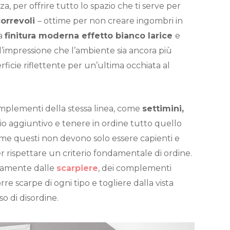
a, per offrire tutto lo spazio che ti serve per
correvoli
– ottime per non creare ingombri in
na
finitura moderna effetto bianco larice
e
 l’impressione che l’ambiente sia ancora più
rficie riflettente per un’ultima occhiata al
omplementi della stessa linea, come
settimini,
o aggiuntivo e tenere in ordine tutto quello
ome questi non devono solo essere capienti e
er rispettare un criterio fondamentale di ordine.
iamente dalle
scarpiere
, dei complementi
rre scarpe di ogni tipo e togliere dalla vista
o di disordine.