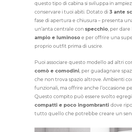
questo tipo di cabina si sviluppa in ampiezz
conservare i tuoi abiti. Dotato di
3 ante s
fase di apertura e chiusura – presenta u
un’anta centrale con
specchio
, per dare
ampio e luminoso
e per offrire una supe
proprio outfit prima di uscire.
Puoi associare questo modello ad altri c
comò e comodini
, per guadagnare spazi
che non trova spazio altrove. Ambienti c
funzionali, ma offrire anche l’occasione p
Questo compito può essere svolto egreg
compatti e poco ingombranti
dove ripo
tutto quello che potrebbe creare un sens