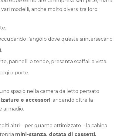
otrebbe sembrare un’impresa semplice, ma la
vari modelli, anche molto diversi tra loro:
ete.
i, occupando l’angolo dove queste si intersecano.
i.
e, pannelli o tende, presenta scaffali a vista.
aggi o porte.
 uno spazio nella camera da letto pensato
alzature e accessori
, andando oltre la
e armadio.
i altri – per quanto ottimizzato – la cabina
propria
mini-stanza, dotata di cassetti,