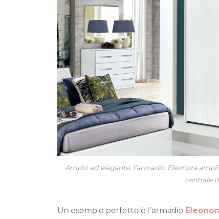
Ampio ed elegante, l’armadio Eleonora amplific
centrale d
Un esempio perfetto è l’armadio
Eleonor