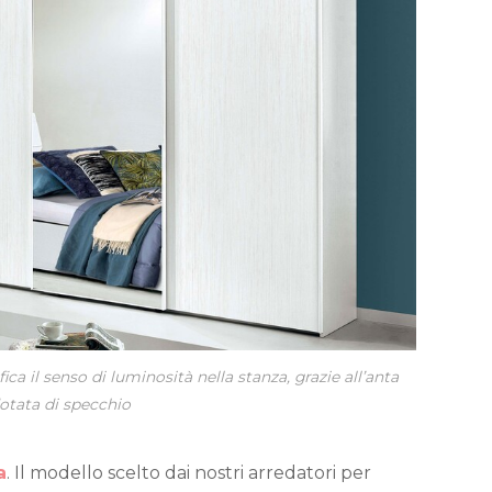
a il senso di luminosità nella stanza, grazie all’anta
otata di specchio
a
.
Il modello scelto dai nostri arredatori per