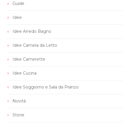
Guide
o
e
g
r
b
Idee
o
r
r
e
e
k
a
s
Idee Arredo Bagno
m
t
Idee Camera da Letto
Idee Camerette
Idee Cucina
Idee Soggiorno e Sala da Pranzo
Novità
Storie