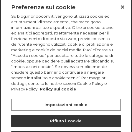
Preferenze sui cookie
Novità
Su blog.mondoconv.it, vengono utilizzati cookie ed
altri strumenti di tracciamento, che raccolgono
Storie
informazioni dal tuo dispositivo. Oltre ai cookie tecnici
ed analitici aggregati, strettamente necessari per il
funzionamento di questo sito web, previo consenso
dell’utente vengono utilizzati cookie di profilazione e
marketing e cookie dei social media. Puoi cliccare su
“Accetto i cookie” per accettare tutte le categorie di
cookie, oppure decidere quali accettare cliccando su
“Impostazioni cookie”. Se dovessi semplicemente
chiudere questo banner o continuare a navigare
saranno installati solo cookie tecnici. Per maggiori
dettagli, consulta le nostre sezioni Cookie Policy e
Privacy Policy.
Policy sui cookie
Impostazioni cookie
© MONDO CONVENIENZA
Numero REA RM 996266 | Capitale sociale versato Euro
112.500,00 | P. IVA 06888411003 |
PRIVACY
|
COOKIES
Rifiuto i cookie