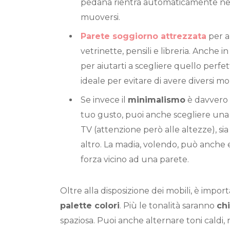
pedana rientra automaticamente nell
muoversi.
Parete soggiorno attrezzata
per a
vetrinette, pensili e libreria. Anche i
per aiutarti a scegliere quello perfet
ideale per evitare di avere diversi mob
Se invece il
minimalismo
è davvero 
tuo gusto, puoi anche scegliere un
TV (attenzione però alle altezze), si
altro. La madia, volendo, può anche 
forza vicino ad una parete.
Oltre alla disposizione dei mobili, è impo
palette colori
. Più le tonalità saranno
ch
spaziosa. Puoi anche alternare toni caldi, 