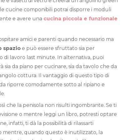
ine e vasetti di vetro e creerai un angolino green
lle cucine componibili potrai disporre i moduli
iente e avere una
cucina piccola e funzionale
ospitare amici e parenti quando necessario ma
 spazio
e può essere sfruttato sia per
 di lavoro last minute. In alternativa, puoi
 sia da piano per cucinare, sia da tavolo che da
angolo cottura. Il vantaggio di questo tipo di
i da riporre comodamente sotto al ripiano e
le.
sì che la penisola non risulti ingombrante. Se ti
visione o mentre leggi un libro, potresti optare
, infatti, ti dà la possibilità di rilassarti
mentre, quando questo è inutilizzato, la