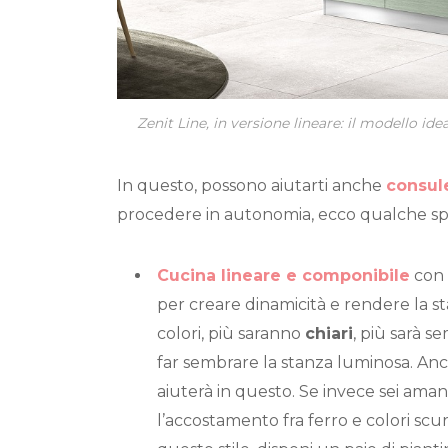
Zenit Line, in versione lineare: il modello id
In questo, possono aiutarti anche
consul
procedere in autonomia, ecco qualche s
Cucina lineare e componibile
con 
per creare dinamicità e rendere la st
colori, più saranno
chiari
, più sarà s
far sembrare la stanza luminosa. Anc
aiuterà in questo. Se invece sei ama
l’accostamento fra ferro e colori scur