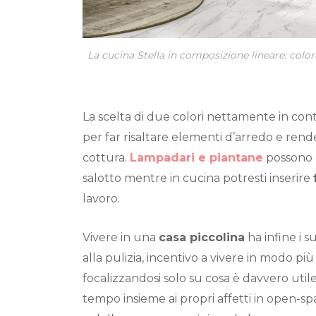
La cucina Stella in composizione lineare: colore
La scelta di due colori nettamente in con
per far risaltare elementi d’arredo e rend
cottura.
Lampadari e piantane
possono a
salotto mentre in cucina potresti inserire
lavoro.
Vivere in una
casa piccolina
ha infine i s
alla pulizia, incentivo a vivere in modo pi
focalizzandosi solo su cosa è davvero util
tempo insieme ai propri affetti in open-sp