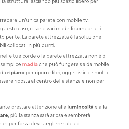
a struttura lasciando più spazio libero per
rredare un’unica parete con mobile tv,
n questo caso, ci sono vari modelli componibili
to per te. La parete attrezzata è la soluzione
ili collocati in più punti.
nelle tue corde o la parete attrezzata non è di
a semplice
madia
che può fungere sia da mobile
a da
ripiano
per riporre libri, oggettistica e molto
essere riposta al centro della stanza e non per
rtante prestare attenzione alla
luminosità
e alla
iare
, più la stanza sarà ariosa e sembrerà
non per forza devi scegliere solo ed