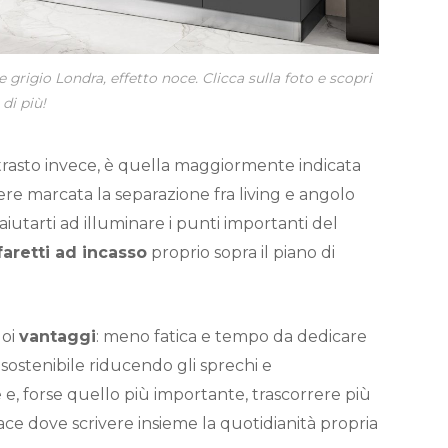
 grigio Londra, effetto noce. Clicca sulla foto e scopri
di più!
trasto invece, è quella maggiormente indicata
ere marcata la separazione fra living e angolo
iutarti ad illuminare i punti importanti del
faretti ad incasso
proprio sopra il piano di
uoi
vantaggi
: meno fatica e tempo da dedicare
ù sostenibile riducendo gli sprechi e
e e, forse quello più importante, trascorrere più
ace dove scrivere insieme la quotidianità propria