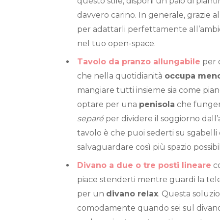
questo stile, disponi un paio di piant
davvero carino. In generale, grazie a
per adattarli perfettamente all’amb
nel tuo open-space.
Tavolo da pranzo allungabile
per 
che nella quotidianità
occupa meno
mangiare tutti insieme sia come piano
optare per una
penisola
che fungerà
separé
per dividere il soggiorno dall’
tavolo è che puoi sederti su sgabell
salvaguardare così più spazio possibi
Divano a due o tre posti lineare
co
piace stenderti mentre guardi la tele
per un
divano relax
. Questa soluzione
comodamente quando sei sul divano 