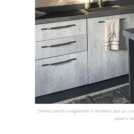
“Siamo partiti scegliendo il modello, poi un con
spazi e l