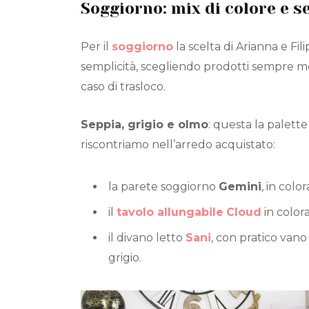
Soggiorno: mix di colore e s
Per il
soggiorno
la scelta di Arianna e Fil
semplicità, scegliendo prodotti sempre molt
caso di trasloco.
Seppia, grigio e olmo
: questa la palette
riscontriamo nell’arredo acquistato:
la parete soggiorno
Gemini
, in colo
il
tavolo allungabile
Cloud
in color
il divano letto
Sani
, con pratico van
grigio.