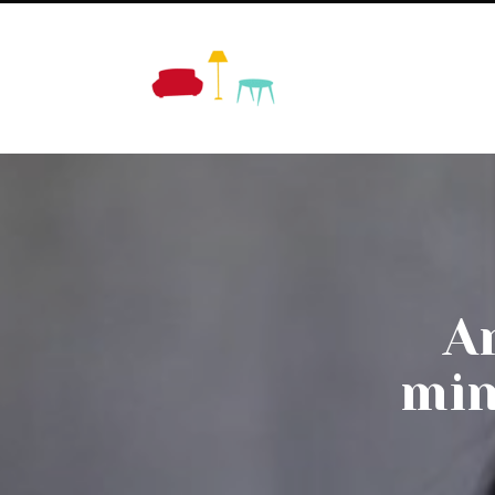
A
min