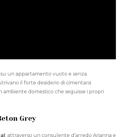
tata su un appartamento vuoto e senza
vano il forte desiderio di cimentarsi
n ambiente domestico che seguisse i propri
Beton Grey
al
: attraverso un consulente d’arredo Arianna e