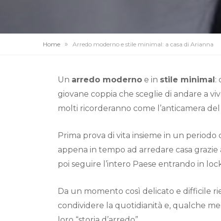
»
Home
Arredo moderno e stile minimal: a casa di Arianna
Un
arredo moderno
e in
stile minimal
:
giovane coppia che sceglie di andare a vi
molti ricorderanno come l’anticamera del
Prima prova di vita insieme in un periodo
appena in tempo ad arredare casa grazie 
poi seguire l’intero Paese entrando in lo
Da un momento così delicato e difficile ries
condividere la quotidianità e, qualche mese
loro “storia d’arredo”.