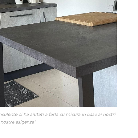
sulente ci ha aiutati a farla su misura in base ai nostri
e nostre esigenze”