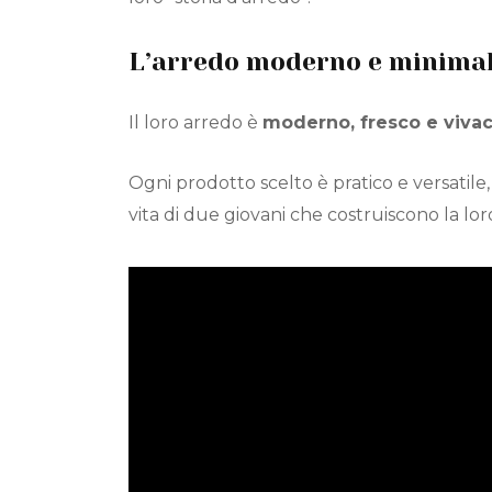
L’arredo moderno e minimal 
Il loro arredo è
moderno, fresco e viva
Ogni prodotto scelto è pratico e versatil
vita di due giovani che costruiscono la loro