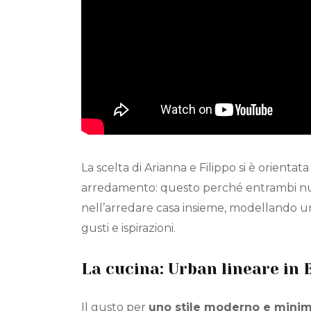
La scelta di Arianna e Filippo si è orien
arredamento: questo perché entrambi nutri
nell’arredare casa insieme, modellando u
gusti e ispirazioni.
La cucina: Urban lineare in 
Il gusto per
uno stile moderno e minim