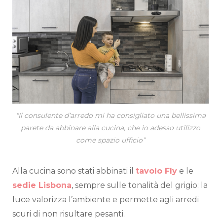
“Il consulente d’arredo mi ha consigliato una bellissima
parete da abbinare alla cucina, che io adesso utilizzo
come spazio ufficio”
Alla cucina sono stati abbinati il
tavolo Fly
e le
sedie Lisbona
, sempre sulle tonalità del grigio: la
luce valorizza l’ambiente e permette agli arredi
scuri di non risultare pesanti.