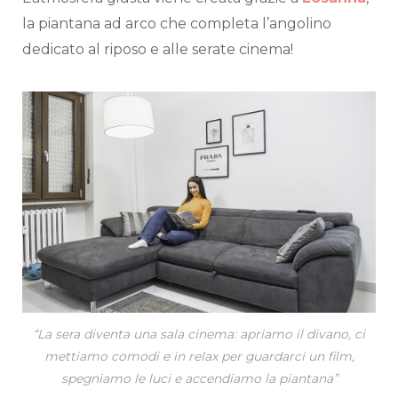
la piantana ad arco che completa l’angolino
dedicato al riposo e alle serate cinema!
“La sera diventa una sala cinema: apriamo il divano, ci
mettiamo comodi e in relax per guardarci un film,
spegniamo le luci e accendiamo la piantana”