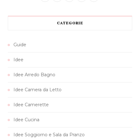
a
w
n
i
o
c
i
s
n
u
CATEGORIE
e
t
t
t
T
b
t
a
e
u
Guide
o
e
g
r
b
Idee
o
r
r
e
e
k
a
s
Idee Arredo Bagno
m
t
Idee Camera da Letto
Idee Camerette
Idee Cucina
Idee Soggiorno e Sala da Pranzo