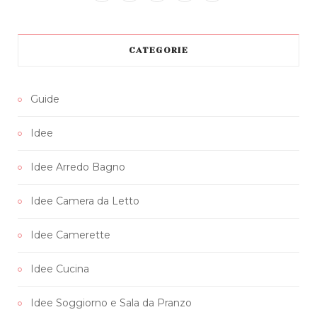
a
w
n
i
o
c
i
s
n
u
CATEGORIE
e
t
t
t
T
b
t
a
e
u
Guide
o
e
g
r
b
Idee
o
r
r
e
e
k
a
s
Idee Arredo Bagno
m
t
Idee Camera da Letto
Idee Camerette
Idee Cucina
Idee Soggiorno e Sala da Pranzo