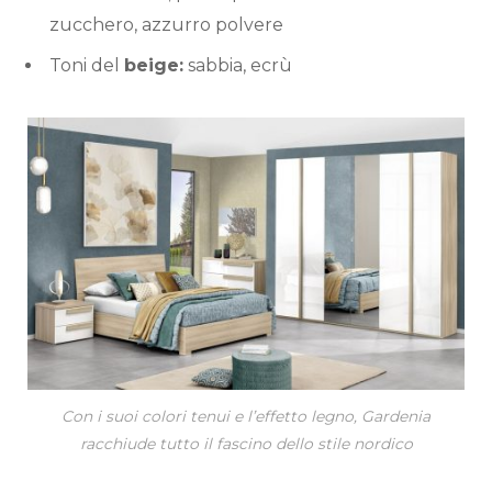
zucchero, azzurro polvere
Toni del
beige:
sabbia, ecrù
Con i suoi colori tenui e l’effetto legno, Gardenia
racchiude tutto il fascino dello stile nordico