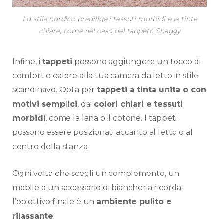
Lo stile nordico predilige i tessuti morbidi e le tinte
chiare, come nel caso del tappeto Shaggy
Infine, i
tappeti
possono aggiungere un tocco di
comfort e calore alla tua camera da letto in stile
scandinavo. Opta per
tappeti a tinta unita o con
motivi semplici
, dai
colori chiari e tessuti
morbidi
, come la lana o il cotone. I tappeti
possono essere posizionati accanto al letto o al
centro della stanza.
Ogni volta che scegli un complemento, un
mobile o un accessorio di biancheria ricorda:
l’obiettivo finale è un
ambiente pulito e
rilassante
.