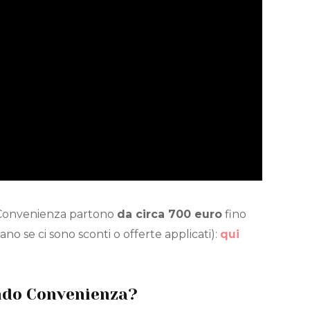
 Convenienza partono
da circa 700 euro
fino
iano se ci sono sconti o offerte applicati):
qui
ndo Convenienza?