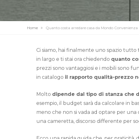
»
Home
Quanto costa arredare casa da Mondo Convenienza
Ci siamo, hai finalmente uno spazio tutto 
in largo e ti stai ora chiedendo
quanto co
prezzi sono vantaggiosi e i mobili sono funz
in catalogo
il rapporto qualità-prezzo n
Molto
dipende dal tipo di stanza che 
esempio, il budget sarà da calcolare in ba
meno che non si vada ad optare per una 
una cameretta, discorso differente per sog
Ecco una rapida guida che, per praticità, 