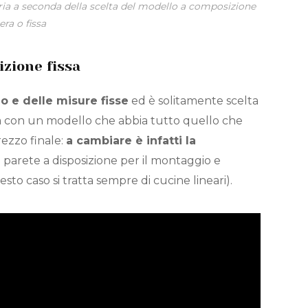
ia a seconda della scelta del modello a composizione
era o fissa
zione fissa
o e delle misure fisse
ed è solitamente scelta
na con un modello che abbia tutto quello che
rezzo finale:
a cambiare è infatti la
 parete a disposizione per il montaggio e
esto caso si tratta sempre di cucine lineari).