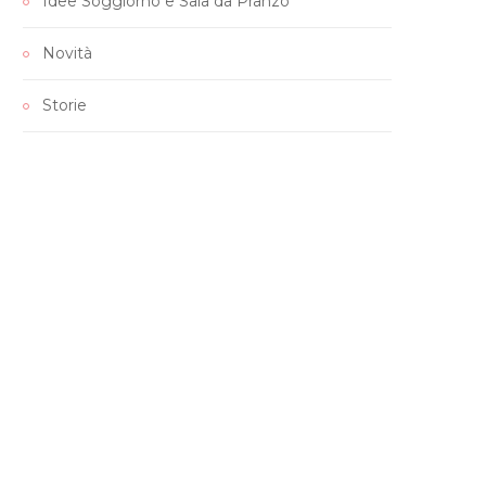
Idee Soggiorno e Sala da Pranzo
Novità
Storie