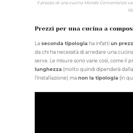
Il prezzo di una cucina Mondo Convenienza var
lib
Prezzi per una cucina a composi
La
seconda tipologia
ha infatti
un prezz
da chi ha necessità di arredare una cuci
serve. Le misure sono varie così, come il p
lunghezza
(molto quindi dipenderà dalla
l’installazione) ma
non la tipologia
(in qu