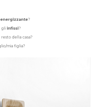
o energizzante
?
 gli
infissi
?
l resto della casa?
glio/mia figlia?