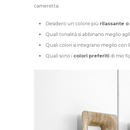
cameretta:
Desidero un colore più
rilassante 
Quali tonalità si abbinano meglio agli
Quali colori si integrano meglio con i
Quali sono i
colori
preferiti
di mio fi