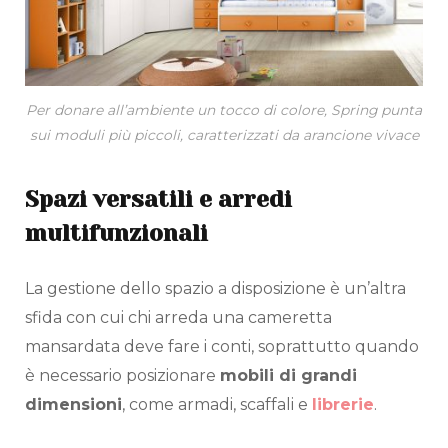
Per donare all’ambiente un tocco di colore, Spring punta
sui moduli più piccoli, caratterizzati da arancione vivace
Spazi versatili e arredi
multifunzionali
La gestione dello spazio a disposizione è un’altra
sfida con cui chi arreda una cameretta
mansardata deve fare i conti, soprattutto quando
è necessario posizionare
mobili di grandi
dimensioni
, come armadi, scaffali e
librerie
.