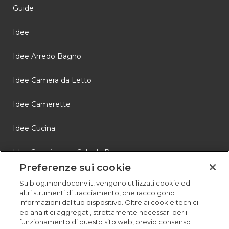
Guide
Idee
Idee Arredo Bagno
Idee Camera da Letto
Idee Camerette
Idee Cucina
Idee Soggiorno e Sala da Pranzo
Preferenze sui cookie
Novità
Su blog.mondoconv.it, vengono utilizzati cookie ed
altri strumenti di tracciamento, che raccolgono
Storie
informazioni dal tuo dispositivo. Oltre ai cookie tecnici
ed analitici aggregati, strettamente necessari per il
funzionamento di questo sito web, previo consenso