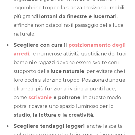
ingombrino troppo la stanza. Posiziona i mobili
più grandi
lontani da finestre e lucernari
,
affinché non ostacolino il passaggio della luce
naturale.
Scegliere con cura il
posizionamento degli
arredi
: le numerose attività quotidiane dei tuoi
bambini e ragazzi devono essere svolte con il
supporto della
luce
naturale
, per evitare che i
loro occhi si sforzino troppo. Posiziona dunque
gli arredi più funzionali vicino ai punti luce,
come
scrivanie
e poltrone
. In questo modo
potrai ricavare uno spazio luminoso per lo
studio, la lettura e la creatività
.
Scegliere tendaggi leggeri
: anche la scelta
delle tende è importante in questa fase: scegli