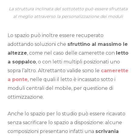
La struttura inclinata del sottotetto può essere sfruttata
al meglio attraverso la personalizzazione dei moduli
Lo spazio può inoltre essere recuperato
adottando soluzioni che
sfruttino al massimo le
altezze
, come nel caso delle camerette con
letto
a soppalco
, o con letti multipli posizionati uno
sopra l’altro. Altrettanto valide sono le
camerette
a ponte
, nelle quali il letto è incassato sotto i
moduli centrali del mobile, per questione di
ottimizzazione.
Anche lo spazio per lo studio può essere ricavato
senza sacrificare lo spazio a disposizione: alcune
composizioni presentano infatti una
scrivania