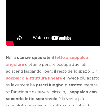
Nelle
stanze quadrate
, il
letto a soppalco
angolare
è ottimo perché occupa due lati
adiacenti lasciando libero il resto dello spazio. Un
soppalco a struttura lineare
è invece più adatto
se la camera ha
pareti lunghe e strette
mentre,
se l’ambiente è davvero piccolo, il
soppalco con
secondo letto scorrevole
è la scelta più
consigliata: puoi avere un altro posto letto da