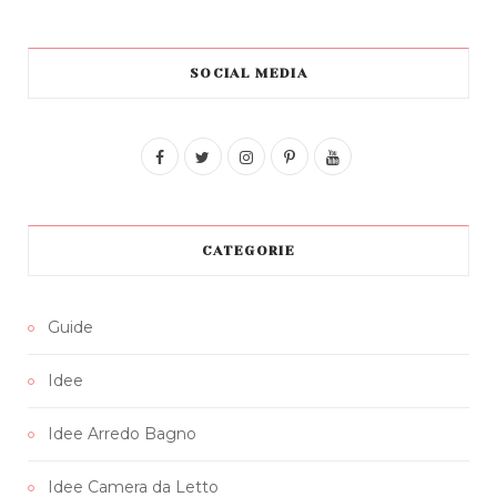
SOCIAL MEDIA
F
T
I
P
Y
a
w
n
i
o
c
i
s
n
u
CATEGORIE
e
t
t
t
T
b
t
a
e
u
Guide
o
e
g
r
b
Idee
o
r
r
e
e
k
a
s
Idee Arredo Bagno
m
t
Idee Camera da Letto