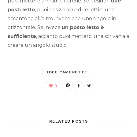
puoi mettere armadi o librerie. Se desideri
due
posti letto
, puoi posizionare due lettini uno
accantono all’altro invece che uno singolo in
orizzontale. Se invece
un posto letto è
sufficiente
, accanto puoi metterci una scrivania e
creare un angolo studio.
IDEE CAMERETTE
0
RELATED POSTS