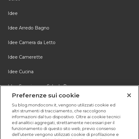
Idee
Idee Arredo Bagno
Idee Camera da Letto
Idee Camerette
Idee Cucina
Idee Soggiorno e Sala da Pranzo
Preferenze sui cookie
Novità
Su blog.mondoconv.it, vengono utilizzati cookie ed
altri strumenti di tracciamento, che raccolgono
Storie
informazioni dal tuo dispositivo. Oltre ai cookie tecnici
ed analitici aggregati, strettamente necessari per il
funzionamento di questo sito web, previo consenso
dell’utente vengono utilizzati cookie di profilazione e