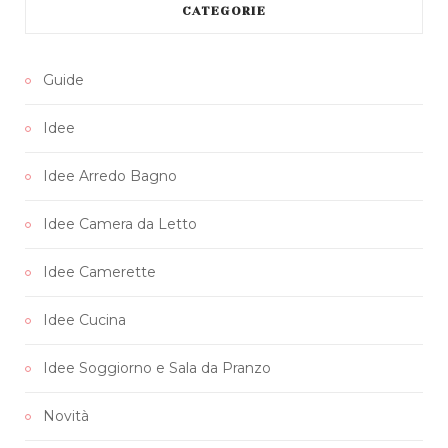
CATEGORIE
e
t
t
t
T
b
t
a
e
u
Guide
o
e
g
r
b
Idee
o
r
r
e
e
k
a
s
Idee Arredo Bagno
m
t
Idee Camera da Letto
Idee Camerette
Idee Cucina
Idee Soggiorno e Sala da Pranzo
Novità