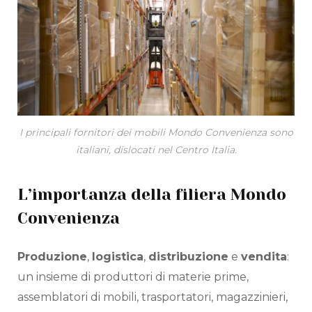
I principali fornitori dei mobili Mondo Convenienza sono
italiani, dislocati nel Centro Italia.
L’importanza della filiera Mondo
Convenienza
Produzione
,
logistica
,
distribuzione
e
vendita
:
un insieme di produttori di materie prime,
assemblatori di mobili, trasportatori, magazzinieri,